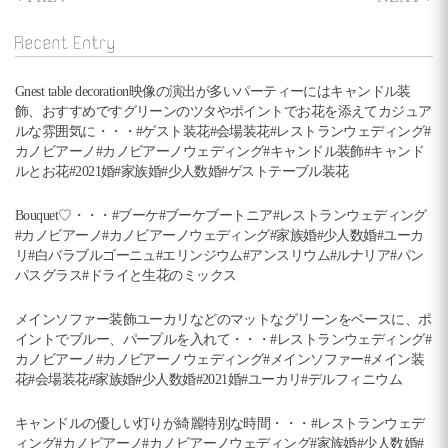
投
稿
Recent Entry
ナ
ビ
Gnest table decoration映像の演出が多いパーティーにはキャンドル装
飾、おすすめですグリーンのツタやポイントでお花を添えてカジュア
ゲ
ルな雰囲気に・・・#ゲスト装花#会場装花#レストランウェディング#
カノビアーノ#カノビアーノウェディング#キャンドル装飾#キャンド
ー
ルとお花#2021婚#家族婚#少人数婚#ゲストテーブル装花
シ
Bouquet♡・・・#ブーケ#ブーケブートニア#レストランウェディング
ョ
#カノビアーノ#カノビアーノウェディング#家族婚#少人数婚#ユーカ
リ#白バラブルゴーニュ#エリンジウム#アンスリウム#ルナリア#パン
ン
パスグラス#ドライと生花のミックス
メインソファー装飾ユーカリなどのマットなグリーンをベースに、ポ
イントでブルー、パープルを入れて・・・#レストランウェディング#
カノビアーノ#カノビアーノウェディング#メインソファー#メイン装
花#会場装花#家族婚#少人数婚#2021婚#ユーカリ#デルフィニウム
キャンドルの優しい灯りが綺麗特別な時間・・・#レストランウェデ
ィング#カノビアーノ#カノビアーノウェディング#家族婚#少人数婚#