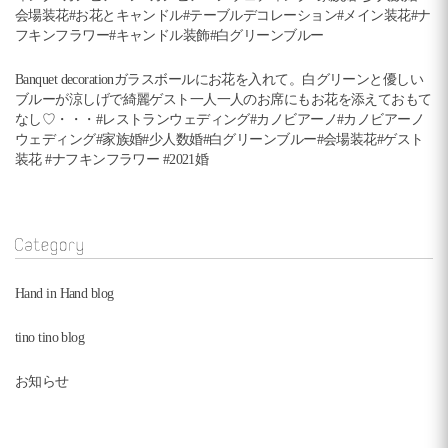
会場装花#お花とキャンドル#テーブルデコレーション#メイン装花#ナ
フキンフラワー#キャンドル装飾#白グリーンブルー
Banquet decorationガラスボールにお花を入れて。白グリーンと優しい
ブルーが涼しげで綺麗ゲスト一人一人のお席にもお花を添えておもて
なし♡・・・#レストランウェディング#カノビアーノ#カノビアーノ
ウェディング#家族婚#少人数婚#白グリーンブルー#会場装花#ゲスト
装花 #ナフキンフラワー #2021婚
Category
Hand in Hand blog
tino tino blog
お知らせ